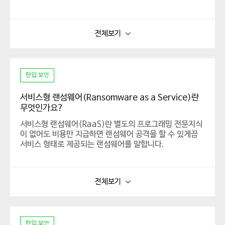
상대방의 네트워크 대역폭을 초과하여 공격하며, 방어자의
입장에서는 DDoS 방어체계 및 네트워크 대역폭 확장 등을
전체보기
통해 대응조치를 강화해야 합니다.
한입 보안
서비스형 랜섬웨어(Ransomware as a Service)란
무엇인가요?
서비스형 랜섬웨어(RaaS)란 별도의 프로그래밍 전문지식
이 없어도 비용만 지급하면 랜섬웨어 공격을 할 수 있게끔
서비스 형태로 제공되는 랜섬웨어를 말합니다.
RaaS 제작자는 랜섬웨어 공격을 통해 금전적 이득을 취하
고 싶지만, 랜섬웨어를 제작할 기술적 역량이 없는 사람들
전체보기
에게 랜섬웨어를 제공하고, 랜섬웨어 공격으로 벌어들인 금
전적 이득을 공격자와 나눠갖습니다.
한입 보안