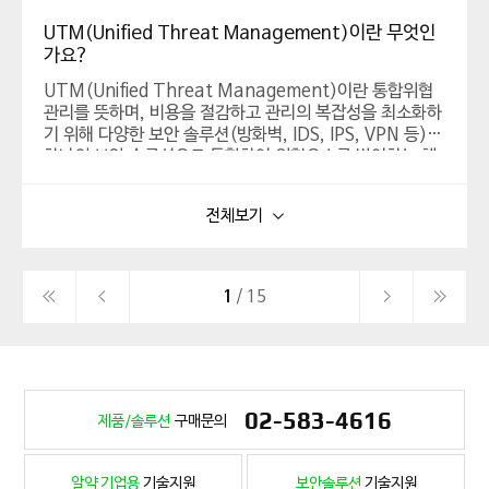
UTM(Unified Threat Management)이란 무엇인
가요?
UTM(Unified Threat Management)이란 통합위협
관리를 뜻하며, 비용을 절감하고 관리의 복잡성을 최소화하
기 위해 다양한 보안 솔루션(방화벽, IDS, IPS, VPN 등)을
하나의 보안 솔루션으로 통합하여 위협요소를 방어하는 체
계입니다.
방화벽, IDS, IPS, VPN, 안티바이러스, 안티스팸, 콘텐츠
필터링 등의 기능을 단일 어플라이언스 형태로 통합하여 외
전체보기
부 공격 및 위협에 대응하는 보안시스템으로 관리의 편의성
과 비용절감 등의 이점이 있습니다.
1
/ 15
02-583-4616
제품/솔루션
구매문의
알약 기업용
기술지원
보안솔루션
기술지원